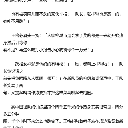
也有被罚圈儿而不忿的家伙举报：「队长，张梓琳也是高一的，
她咋不用跑？」
王格必眉头一扬：「人家梓琳市运会拿了奖的都是一来就开始热
身然后训练你
看不见？再这么瞎打小报告小心我罚你个一万米！」
「跨栏女神就是他妈的有特权！」「呦，都叫上梓琳啦！」「队
长你说话之
前先把你眼睛从人家腿上挪开！」在新队员的抱怨和调侃声中，王队
长笑骂了两
句，又提起哨绳作势要抽才把这群菜鸟哄起去跑圈。
高中田径队的训练里跑个四千五千米的作热身其实很常见，四分
多五分钟一
圈，半个小时下来怎么也跑完了。王格必叼着哨子站在场边监督着新