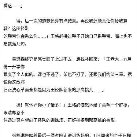
看这……」
「得，后一次的道歉还算有点诚意。再说我还能真让你给我穿
鞋？这田径鞋
的鞋带你会系么你……」王格必接过鞋子开始自己系鞋带，嘴上也不
忘数落几句。
黄懋森终究是感觉面子上过不去，想找补回来：「王老大，九月
份一开学你
跟变了个人似的。课也不逃了，架也不打了，还跟我们约法三章。据
说你这改邪
归正洗心革面全都是因为田径队新来的那高挑儿……」
「操！就他妈你小子话多！」王格必恼怒地给了黄毛一个脖拐，
眼睛却忍不
住透过窗户望向田径队的训练场，正好捕捉到那高挑的身影。
张梓琳是踏着最后一缕夕阳走进训练场的，179 厘米的个子在栅