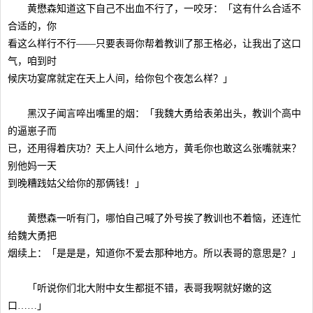
黄懋森知道这下自己不出血不行了，一咬牙：「这有什么合适不
合适的，你
看这么样行不行——只要表哥你帮着教训了那王格必，让我出了这口
气，咱到时
候庆功宴席就定在天上人间，给你包个夜怎么样？」
黑汉子闻言啐出嘴里的烟：「我魏大勇给表弟出头，教训个高中
的逼崽子而
已，还用得着庆功？天上人间什么地方，黄毛你也敢这么张嘴就来？
别他妈一天
到晚糟践姑父给你的那俩钱！」
黄懋森一听有门，哪怕自己喊了外号挨了教训也不着恼，还连忙
给魏大勇把
烟续上：「是是是，知道你不爱去那种地方。所以表哥的意思是？」
「听说你们北大附中女生都挺不错，表哥我啊就好嫩的这
口……」