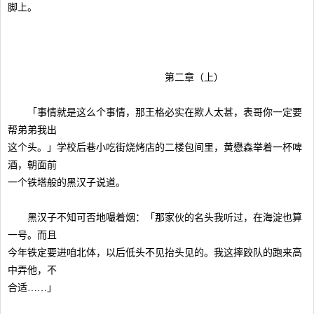
脚上。
第二章（上）
「事情就是这么个事情，那王格必实在欺人太甚，表哥你一定要
帮弟弟我出
这个头。」学校后巷小吃街烧烤店的二楼包间里，黄懋森举着一杯啤
酒，朝面前
一个铁塔般的黑汉子说道。
黑汉子不知可否地嘬着烟：「那家伙的名头我听过，在海淀也算
一号。而且
今年铁定要进咱北体，以后低头不见抬头见的。我这摔跤队的跑来高
中弄他，不
合适……」