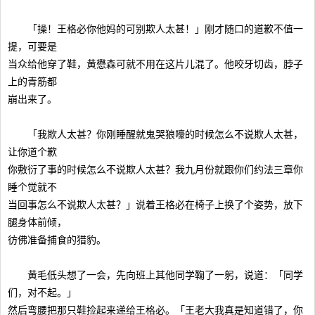
「操！王格必你他妈的可别欺人太甚！」刚才随口的道歉不值一
提，可要是
当众给他穿了鞋，黄懋森可就不用在这片儿混了。他咬牙切齿，脖子
上的青筋都
崩出来了。
「我欺人太甚？你刚睡醒就鬼哭狼嚎的时候怎么不说欺人太甚，
让你道个歉
你敷衍了事的时候怎么不说欺人太甚？我九月份就跟你们约法三章你
睡个觉就不
当回事怎么不说欺人太甚？」说着王格必在椅子上换了个姿势，放下
腿身体前倾，
彷佛准备捕食的猎豹。
黄毛低头想了一会，先向班上其他同学鞠了一躬，说道：「同学
们，对不起。」
然后弯腰把那只鞋捡起来递给王格必。「王老大我真是知道错了，你