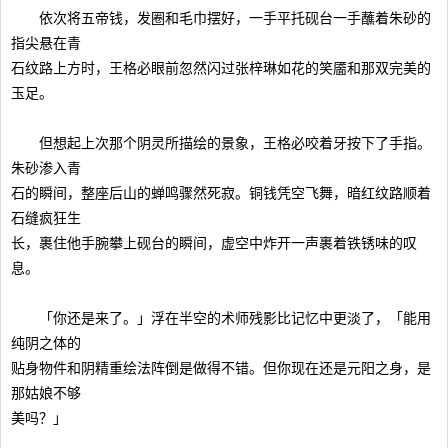
依次将五帝钱，发圈和毛巾摆好，一手平托砚台一手蘸着朱砂的
指尖悬在青
石纹路上方时，王格必眼前忽然闪过张梓琳如花的笑靥和那双完美的
玉足。
但想起上次那个阴灵所描绘的景象，王格必咬着牙按下了手指。
朱砂渗入青
石的瞬间，整座后山的蝉鸣骤然死寂。铜钱凭空飞舞，暗红纹路顺着
石缝疯狂生
长，裹住他手腕攀上砚台的瞬间，虚空中炸开一声裹着铁锈味的叹
息。
「你还是来了。」浮在半空的术师残影比记忆中更淡了，「能用
纯阴之体的
贴身物件和阴精重绘法阵倒是做得不错。但你现在还是元阳之身，是
那姑娘不够
美吗？」