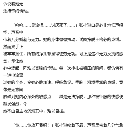
诉说着她无
法掩饰的情动。
「呜呜……臭流氓……讨厌死了……」张梓琳口是心非地低声嗔
怪，声音中
带着几分娇羞与无力。她的身体微微扭动，试图挣脱王格必的束缚。
然而双手正
被牢牢捆住，所有的挣扎都显得徒劳无功。可正是这种无力反抗的感
觉，却让她
心中泛起一阵难以言喻的悸动。每一次挣扎被镇压的瞬间，都仿佛有
一道电流窜
过她的全身，令她心跳加速、呼吸急促。手腕上粗粝手掌的束缚，竟
像是无意间
触碰到她内心深处的敏感点——越是无法挣脱，那种被征服的快感便
越发强烈，令
她不由自主地沉溺其中，难以自拔。
「你……你放开我呀！」张梓琳咬着下唇，声音里带着几分气急