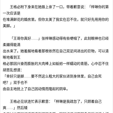
王格必附下身来在她唇上亲了一口，带着歉意说：「梓琳你的第
一次应该是
在堆满鲜花的婚房里。但你太美了我实在忍不住，就只好先用用你的
美脚。」
「王哥你真好……」张梓琳感动得有些哽咽了，此刻眼神也已经
柔媚得能滴
出水来了。她羞赧地看着那根依然在自己双足间进出的巨物，可以清
晰地看到王
格必那因兴奋而膨胀的大肉棒上如蚯蚓一样蠕动的青筋，心中忍不住
胡思乱想道：
「幸好只是脚……要不然这么粗大的家伙进到身体里，自己会死
吧？」双手也不
由自主地抚上了自己因动情而隆起的阴阜。
王格必见状连忙表示歉意：「梓琳是我疏忽了，只顾着自己
爽……」然后矮