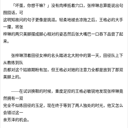
「坏蛋，你想干嘛？」没有肉棒抵着穴口，张梓琳总算能说出句
囫囵话，可
这明知故问的句子更像是挑逗。轻柔地褪去凉拖之后，王格必的大手
一攥，将张
梓琳的两只美脚摆成脚心相对的姿态然后张大嘴巴一口吞下品尝了起
来。
张梓琳顶着田径女神的名头踏进北大附中的第一天，田径队上下
从教练到队
员都对这个姑娘期盼有加，但王格必对她的注意力全都是放到了那双
美脚上的。
——在试训换鞋的时候，重度足控的王格必敏锐地发现张梓琳竟
然拥有一双
完全不似练田径的玉足，现在终于等到了两人独处的时光，他又怎么
会错过这一
亲芳泽的机会。