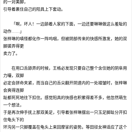
的一对美脚，
引导着裹住自己的阳具上下套动。
「啊，坏人！一边舔着人家的下面，一边还要琳琳做这么羞耻的
动作……」
张梓琳的嗔怪都化作一阵呜咽，但被阴部传来的快感所激发，她的双
脚搓弄得更
卖力了。
在用口舌舔弄的时候，王格必发现只要自己整个含住她的阴阜用
力嘬，双脚
必定会拼命夹紧，而当自己的舌尖翻开阴道内的一处褶皱时，张梓琳
会爽得连脚
趾都死死地往下扣住。感觉阳具的快感也积累得差不多，他忽然萌生
一个想法，
于是再次伸手抚上那双美足，引导着张梓琳摆出一只玉足脚趾分开扣
住龟头下的
环沟另一只脚覆盖在龟头上来回摩挲的姿势。等田径女神适应了这个