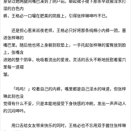
身穿过她两腿间嘴巴凑到了阴户前。聊起裙子褪下那条早就被淫水打
湿的白色内
裤，王格必一口嘬在肥美的阴唇上，引得张梓琳呻吟不已。
还是担心惹来巡夜老师，王格必只好将那条纯棉小内裤一团，塞
进张梓琳的
嘴巴里。随后他也将上身躺到软垫上，一手托起张梓琳的蜜臀放到脸
上，张嘴含
进她的整个阴阜，吮吸着流出的爱液，灵活的舌头不断地抚慰着蜜穴
里每一道褶
皱。
「呜呜！」咬着自己的内裤，嘴里都是自己淫水的味道，但张梓
琳此刻也没
觉得有什么不妥，只是本能地接受下身快感的冲刷，发出一声声动人
的沉闷呻吟。
用口舌给女友带来快乐的同时，王格必也不忘用双手握住张梓琳