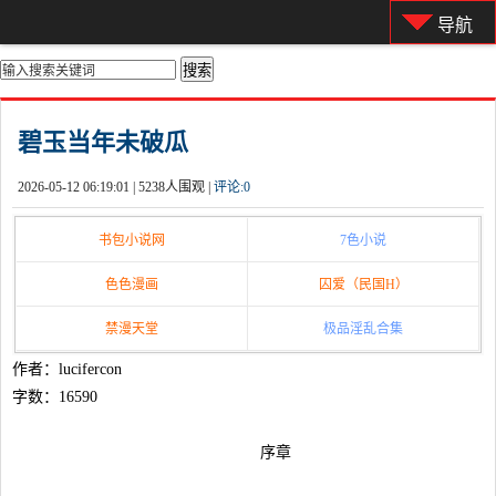
导航
你的位置：
首页
>
都市激情
碧玉当年未破瓜
2026-05-12 06:19:01 |
5238人围观 |
评论:
0
书包小说网
7色小说
色色漫画
囚爱（民国H）
禁漫天堂
极品淫乱合集
作者：lucifercon
字数：16590
序章