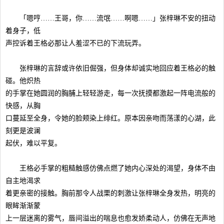
「嗯哼……王哥，你……流氓……啊嗯……」张梓琳不安的扭动
着身子，低
声控诉着王格必那让人羞涩不已的下流玩弄。
张梓琳的言辞或许依旧倔强，但身体却诚实地回应着王格必的触
碰。他炽热
的手掌在她圆润的胸脯上轻轻游走，每一次抚摸都激起一阵电流般的
快感，从胸
口蔓延至全身，令她的脸颊染上绯红。原本因亲吻而荡漾的心湖，此
刻更是波澜
起伏，难以平复。
王格必手掌的粗糙触感仿佛点燃了她内心深处的渴望，身体不由
自主地渴求
着更亲密的接触。胸前那令人战栗的刺激让张梓琳全身发热，明亮的
眼眸渐渐蒙
上一层迷离的雾气，唇间溢出的喘息也愈发娇柔动人，仿佛在无声地