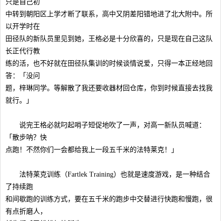
只是自己初
中转到朝阳区上学才断了联系，高中又阴差阳错地进了北大附中。所
以开学时在
田径队的新队员里见到她，王格必是十分欣喜的，只是现在自己这队
长正代行教
练的活，也不好就在田径队集训的时候谈情说爱，只得一本正经地回
答：「没问
题，梓琳同学。等解散了我还要收器材回仓库，你到时候直接去找我
就行。」
说完王格必就叼起哨子短促地吹了一声，对高一新队员喊道：
「散步呐？快
点跑！不然你们一会都给我上一段五千米的法特莱克！」
法特莱克训练（Fartlek Training）也就是速度游戏，是一种结合
了持续跑
和间歇跑的训练方式，要在五千米的跑步中交替进行快跑和慢跑，很
有点折磨人，