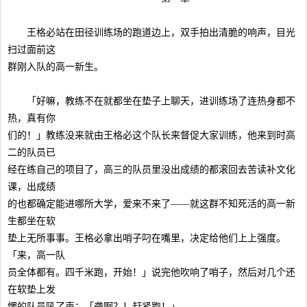
王格必站在田径训练场的跑道边上，双手拍出清脆的响声，目光
扫过面前这
群刚入队的高一新生。
「好嘛，教练不在就都坐在垫子上聊天，进训练场了连热身都不
热，真有你
们的！」教练没来就由王格必这个队长来督促大家训练，他来到时高
二的队员已
经在练自己的项目了，高三的队员里没出成绩的都滚回去苦读补文化
课，出成绩
的也都确定能进哪所大学，爱来不来了——就这群不知死活的高一新
生都坐在软
垫上无所事事。王格必拿出哨子叼在嘴里，决定给他们上上强度。
「来，高一队
员全体都有。四千米跑，开始！」说完他吹响了哨子，然后对几个还
在软垫上发
愣的队员吼了声：「聋啊？！赶紧跑！」