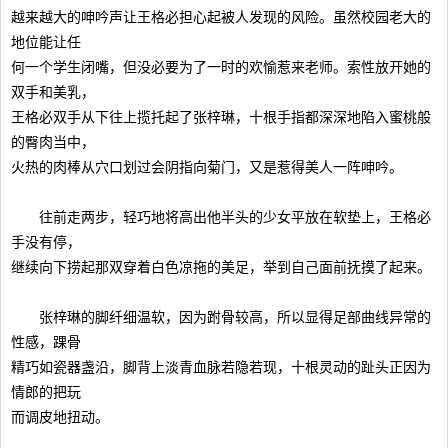
越来越大的呻吟声让王格必担心起被人发现的风险。虽然校园老大的
地位能让任
何一个学生闭嘴，但没必要为了一时的欢愉惹来老师。索性放开她的
双手和美乳，
王格必双手从下往上揽托起了张梓琳，十根手指都深深地陷入蜜桃般
的臀肉当中，
火热的肉棒从穴口划过会阴指向菊门，又是惹得美人一阵呻吟。
往前走两步，轻巧地将高出他半头的少女平放在软垫上，王格必
手没有停，
继续向下捞起那双穿着白色凉拖的美足，举到自己面前抚摸了起来。
张梓琳的脚纤细温软，因为跗骨较高，所以显得足部曲线异常的
性感，踝骨
精巧如瓷器盏沿，脚背上淡青血脉若隐若现，十根灵动的趾头正因为
情郎的把玩
而调皮地扭动。