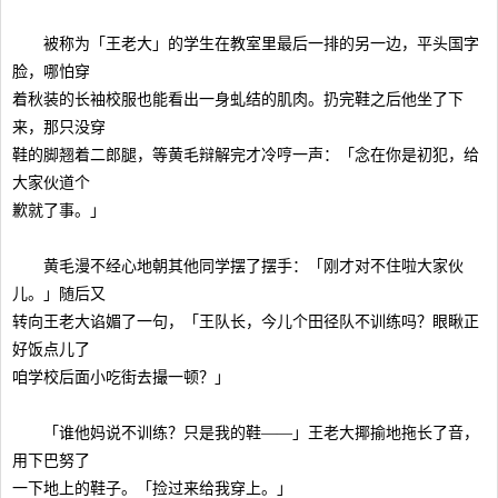
被称为「王老大」的学生在教室里最后一排的另一边，平头国字
脸，哪怕穿
着秋装的长袖校服也能看出一身虬结的肌肉。扔完鞋之后他坐了下
来，那只没穿
鞋的脚翘着二郎腿，等黄毛辩解完才冷哼一声：「念在你是初犯，给
大家伙道个
歉就了事。」
黄毛漫不经心地朝其他同学摆了摆手：「刚才对不住啦大家伙
儿。」随后又
转向王老大谄媚了一句，「王队长，今儿个田径队不训练吗？眼瞅正
好饭点儿了
咱学校后面小吃街去撮一顿？」
「谁他妈说不训练？只是我的鞋——」王老大揶揄地拖长了音，
用下巴努了
一下地上的鞋子。「捡过来给我穿上。」