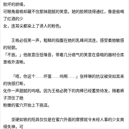
败坏的娇嗔，
可眼角眉梢却藏不住那抹甜腻的笑意。她的脸颊烧得通红，像是偷喝
了红酒的少
女，连耳尖都染上了诱人的粉色。
王格必低笑一声，粗糙的指腹在她的乳峰间流连，感受着她敏感
的轻颤。
「不放。」他故意压低嗓音，带着几分痞气的笑意在昏暗的器材仓库
里格外清晰。
「唔，你这个……坏蛋……呜啊……」张梓琳的抗议被突如其来
的快感打断，
化作一声甜腻的呜咽。因为王格必胯下的肉棒已经蓄势待发，隔着裤
子顶住了她
粉嫩的蜜穴开始上下挑逗。
坚硬如铁的阳具仅仅是在蜜穴外面的摩擦就令未经人事的少女爽
得失神，可