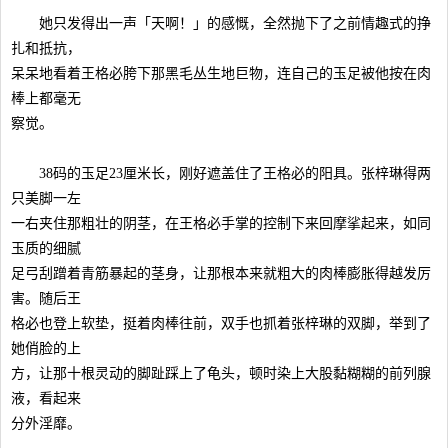
她只发得出一声「天啊！」的感慨，全然抛下了之前情趣式的挣
扎和抵抗，
呆呆地看着王格必胯下那黑毛丛生地巨物，连自己的玉足被他按在肉
棒上都毫无
察觉。
38码的玉足23厘米长，刚好遮盖住了王格必的阳具。张梓琳得两
只美脚一左
一右夹住那粗壮的阴茎，在王格必手掌的控制下来回摩挲起来，如同
玉质的细腻
足弓刮蹭着青筋暴起的茎身，让那根本来就粗大的肉棒膨胀得越发厉
害。随后王
格必也登上软垫，挺着肉棒往前，双手也抓着张梓琳的双脚，举到了
她俏脸的上
方，让那十根灵动的脚趾踩上了龟头，顿时染上大股黏糊糊的前列腺
液，看起来
分外淫靡。