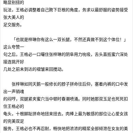
略显别扭的
玩法，王格必调整着自己胯下巨根的角度，务求以最舒服的姿势接受
张大美人的
足交服务。
「也就是梓琳你有这么一双长腿，不然还真做不到这个体位！」
这么夸赞一
句之后，王格必一口嘬住张梓琳的阴阜用力吮吸，舌头直抵蜜穴深处
接连挑开好
几处之前未到达的褶皱来回搅动。
张梓琳如同天鹅一般修长的脖子拼命往后仰，塞着内裤的口中发
出一声销魂
的闷哼，双腿紧夹蜜穴当中顿时春潮喷涌。同时她那双玉足也死死扣
住王格必的
龟头，十根脚趾拼命地扭来扭去。肉棒上最为敏感的部位让心爱女孩
的完美双足
服务，王格必也不再忍耐，畅快地把浓浓的精浆全部倾泄在女友的美