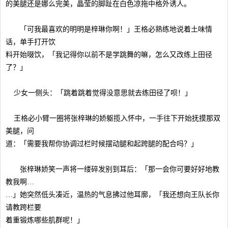
的美腿还是娜么完美，晶莹的脚趾在白色凉拖中格外诱人。
「可我最喜欢的明明是梓琳你啊！」王格必熟练地说着土味情
话，单手打开饮
料开始啜饮，「我记得你以前不是学跳舞的嘛，怎么又改练上田径
了？」
少女一侧头：「跳着跳着觉得没意思就去练田径了呗！」
王格必小臂一圈将张梓琳的娇躯揽入怀中，一手往下开始抚摸那双
美腿，问
道：「需要我帮你协调过栏时候摆动腿和起跨腿的配合吗？」
张梓琳娇笑一声将一缕碎发别到耳后：「那一会你可要好好地教
教我啊…
…」她突然低头凑近，温热的气息拂过他耳廓，「我还想向王队长你
请教跨栏要
着重锻炼哪些肌群呢！」