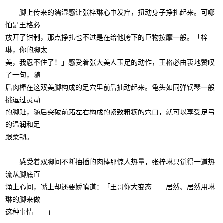
脚上传来的濡湿感让张梓琳心中发痒，扭动身子挣扎起来。可哪
怕是王格必
放开了钳制，那点挣扎也不过是在给他胯下的巨物按摩一般。「梓
琳，你的脚太
美，我忍不住了！」感受着张大美人玉足的动作，王格必由衷地赞叹
了一句，随
后肉棒在这双美脚构成的足穴里前后抽动起来。龟头如同弹钢琴一般
挑逗过灵动
的脚趾，随后突破前跖左右构成的紧致粗粝的穴口，就可以享受足弓
的温润和足
跟柔韧。
感受着双脚间不断抽插的肉棒那惊人热量，张梓琳只觉得一道热
流从脚底直
涌上心间，嘴上却还要娇嗔道：「王哥你大变态……居然、居然用琳
琳的脚来做
这种事情……」