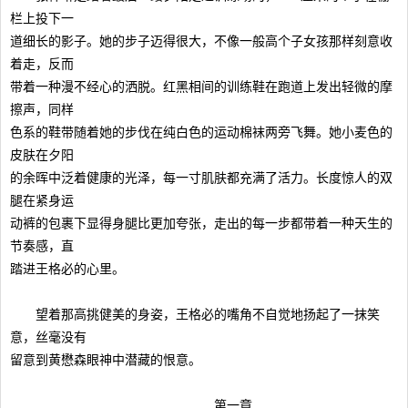
栏上投下一
道细长的影子。她的步子迈得很大，不像一般高个子女孩那样刻意收
着走，反而
带着一种漫不经心的洒脱。红黑相间的训练鞋在跑道上发出轻微的摩
擦声，同样
色系的鞋带随着她的步伐在纯白色的运动棉袜两旁飞舞。她小麦色的
皮肤在夕阳
的余晖中泛着健康的光泽，每一寸肌肤都充满了活力。长度惊人的双
腿在紧身运
动裤的包裹下显得身腿比更加夸张，走出的每一步都带着一种天生的
节奏感，直
踏进王格必的心里。
望着那高挑健美的身姿，王格必的嘴角不自觉地扬起了一抹笑
意，丝毫没有
留意到黄懋森眼神中潜藏的恨意。
第一章