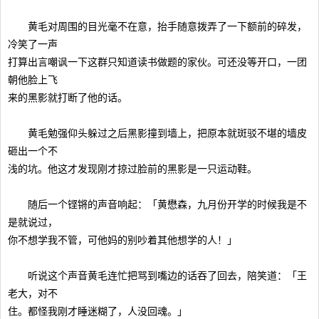
黄毛对周围的目光毫不在意，抬手随意拨弄了一下额前的碎发，
冷笑了一声
打算出言嘲讽一下这群只知道读书做题的家伙。可还没等开口，一团
朝他脸上飞
来的黑影就打断了他的话。
黄毛勉强仰头躲过之后黑影撞到墙上，把原本就斑驳不堪的墙皮
砸出一个不
浅的坑。他这才发现刚才掠过脸前的黑影是一只运动鞋。
随后一个铿锵的声音响起：「黄懋森，九月份开学的时候我是不
是就说过，
你不想学我不管，可他妈的别吵着其他想学的人！」
听说这个声音黄毛连忙把骂到嘴边的话吞了回去，陪笑道：「王
老大，对不
住。都怪我刚才睡迷糊了，人没回魂。」