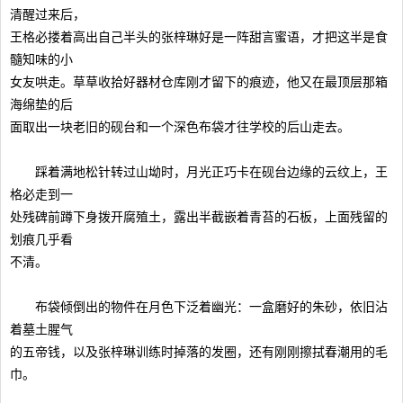
清醒过来后，
王格必搂着高出自己半头的张梓琳好是一阵甜言蜜语，才把这半是食
髓知味的小
女友哄走。草草收拾好器材仓库刚才留下的痕迹，他又在最顶层那箱
海绵垫的后
面取出一块老旧的砚台和一个深色布袋才往学校的后山走去。
踩着满地松针转过山坳时，月光正巧卡在砚台边缘的云纹上，王
格必走到一
处残碑前蹲下身拨开腐殖土，露出半截嵌着青苔的石板，上面残留的
划痕几乎看
不清。
布袋倾倒出的物件在月色下泛着幽光：一盒磨好的朱砂，依旧沾
着墓土腥气
的五帝钱，以及张梓琳训练时掉落的发圈，还有刚刚擦拭春潮用的毛
巾。