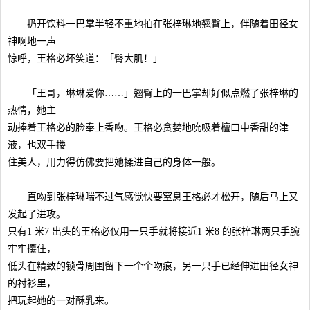
扔开饮料一巴掌半轻不重地拍在张梓琳地翘臀上，伴随着田径女
神啊地一声
惊呼，王格必坏笑道：「臀大肌！」
「王哥，琳琳爱你……」翘臀上的一巴掌却好似点燃了张梓琳的
热情，她主
动捧着王格必的脸奉上香吻。王格必贪婪地吮吸着檀口中香甜的津
液，也双手搂
住美人，用力得仿佛要把她揉进自己的身体一般。
直吻到张梓琳喘不过气感觉快要窒息王格必才松开，随后马上又
发起了进攻。
只有1 米7 出头的王格必仅用一只手就将接近1 米8 的张梓琳两只手腕
牢牢攥住，
低头在精致的锁骨周围留下一个个吻痕，另一只手已经伸进田径女神
的衬衫里，
把玩起她的一对酥乳来。