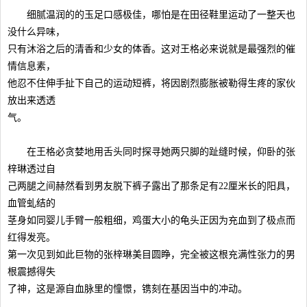
细腻温润的的玉足口感极佳，哪怕是在田径鞋里运动了一整天也
没什么异味，
只有沐浴之后的清香和少女的体香。这对王格必来说就是最强烈的催
情信息素，
他忍不住伸手扯下自己的运动短裤，将因剧烈膨胀被勒得生疼的家伙
放出来透透
气。
在王格必贪婪地用舌头同时探寻她两只脚的趾缝时候，仰卧的张
梓琳透过自
己两腿之间赫然看到男友脱下裤子露出了那条足有22厘米长的阳具，
血管虬结的
茎身如同婴儿手臂一般粗细，鸡蛋大小的龟头正因为充血到了极点而
红得发亮。
第一次见到如此巨物的张梓琳美目圆睁，完全被这根充满性张力的男
根震撼得失
了神，这是源自血脉里的憧憬，镌刻在基因当中的冲动。