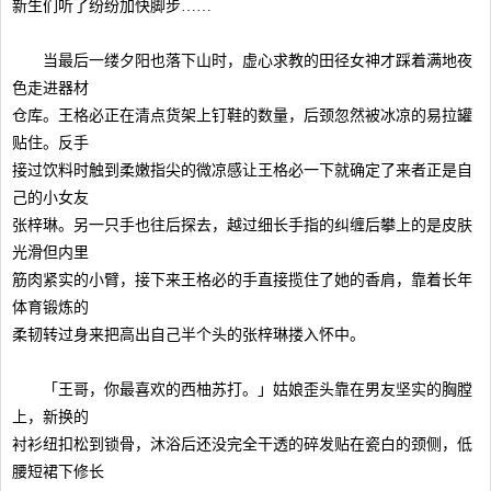
新生们听了纷纷加快脚步……
当最后一缕夕阳也落下山时，虚心求教的田径女神才踩着满地夜
色走进器材
仓库。王格必正在清点货架上钉鞋的数量，后颈忽然被冰凉的易拉罐
贴住。反手
接过饮料时触到柔嫩指尖的微凉感让王格必一下就确定了来者正是自
己的小女友
张梓琳。另一只手也往后探去，越过细长手指的纠缠后攀上的是皮肤
光滑但内里
筋肉紧实的小臂，接下来王格必的手直接揽住了她的香肩，靠着长年
体育锻炼的
柔韧转过身来把高出自己半个头的张梓琳搂入怀中。
「王哥，你最喜欢的西柚苏打。」姑娘歪头靠在男友坚实的胸膛
上，新换的
衬衫纽扣松到锁骨，沐浴后还没完全干透的碎发贴在瓷白的颈侧，低
腰短裙下修长