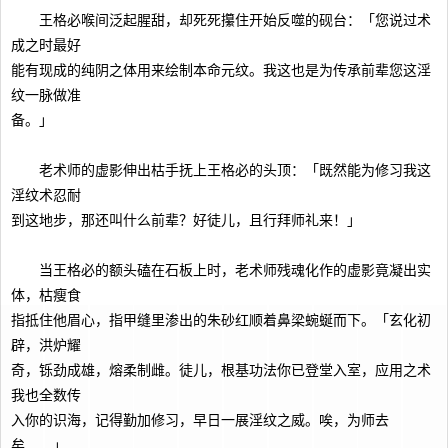
王格必喉间泛起腥甜，却死死攥住开始反噬的砚台：「您说过术
成之时最好
能有现成的纯阴之体用来绘制本命元纹。我这也是为传承前辈您这淫
纹一脉做准
备。」
老术师的虚影伸出枯手抚上王格必的头顶：「既然能为修习我这
淫纹术忍耐
到这地步，那还叫什么前辈？好徒儿，且行拜师礼来！」
当王格必的额头磕在石板上时，老术师残魂化作的虚影竟凝出实
体，枯瘦食
指抵住他眉心，指甲缝里渗出的朱砂红顺着鼻梁蜿蜒而下。「玄化初
辟，洪炉耀
奇，铄劲成雄，熔柔制雌。徒儿，根基功法你已登堂入室，应用之术
我也全数传
入你的识海，记得勤加修习，早日一展淫纹之威。唉，为师去
矣……」