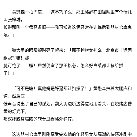
黄懋森一拍巴掌：「这不巧了么！那王格必在田径队里有个情儿
叫张梓琳，
长得那叫一个盘亮条顺——我可知道这俩经常在训练后到器材仓库鬼
混。」
魏大勇的眼睛顿时亮了起来：「那不跨栏女神么，北京市十运丙
组冠军嘛！那
腿可绝了……嘿！居然便宜了那王格必，怎么好白菜都让猪给拱
了！」
「可不是嘛！真他妈是好逼都让狗操了！」黄懋森拍着大腿应和
道，然后压
低声音说出了自己的谋划。魏大勇边听边得意地甩着头，在烧烤店昏
黄的灯光下，
那双摔跤耳塌陷的软骨显得格外狰狞。
这边器材仓库里刚刚享受完欢愉的年轻男女从高潮的快感冲刷中