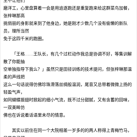
生不让他们
磨洋工，心里盘算着一会是用追逐跑还是重复跑来给这群菜鸟加餐，
张梓琳那高
挑俏丽的身影就来到了他身边，她是刚才少数几个没有偷懒的新队
员，理所当然
免于这四千米的跑圈。
「王格……王队长，有几个过栏动作我总是协调不好，等集训解
散了你能抽
空单独指导下我么？」虽然只是田径训练的技术提问，但张梓琳那温
柔的声线把
这么一句话说得仿佛珍珠滑落丝绸般温润，尾音又总带着微微上扬的
轻盈气声，
如同蝴蝶振翅时掀起的细小气流，既不过分甜腻，又有含蓄的回味，
一双美眸仿
佛也在诉说着话语里未尽的情意。
其实以前住在同一个大院相差一岁多的的两人称得上青梅竹马，