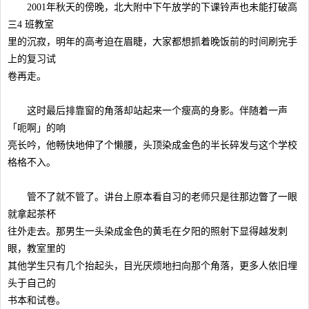
2001年秋天的傍晚，北大附中下午放学的下课铃声也未能打破高
三4 班教室
里的沉寂，明年的高考迫在眉睫，大家都想抓着晚饭前的时间刷完手
上的复习试
卷再走。
这时最后排靠窗的角落却站起来一个瘦高的身影。伴随着一声
「呃啊」的响
亮长吟，他畅快地伸了个懒腰，头顶染成金色的半长碎发与这个学校
格格不入。
管不了就不管了。讲台上原本看自习的老师只是往那边瞥了一眼
就拿起茶杯
往外走去。那男生一头染成金色的黄毛在夕阳的照射下显得越发刺
眼，教室里的
其他学生只有几个抬起头，目光厌烦地扫向那个角落，更多人依旧埋
头于自己的
书本和试卷。